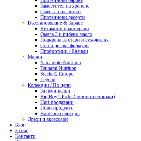
Протеинови барове
Заместител на хранене
Смес за палачинки
Протеинови десерти
Възстановяване & Здраве
Витамини и минерали
Омега 3 и рибено масло
Подкрепа за стави и сухожилия
Сън и релакс формули
Пробиотици / Ензими
Марки
Yamamoto Nutrition
Tsunami Nutrition
Stacker2 Europe
Legend
Колекции / По цели
За начинаещи
Big Boy’s Picks (лични препоръки)
Най-продавани
Нови продукти
Hardcore селекция
Дрехи и аксесоари
Блог
За нас
Контакти