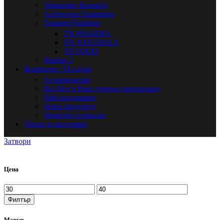
Yamamoto Research
Activewear Yamamoto
Tsunami Nutrition
TN PHARMA
TN NATURALS
TN FOOD
Stacker 2
Колекции / По цели
За начинаещи
Big Boy’s Picks (лични препоръки)
Най-продавани
Нови продукти
Hardcore селекция
Дрехи и аксесоари
Затвори
Цена
Минимална
Максимална
цена
цена
Филтър
Марки