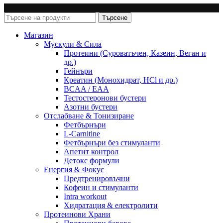
Търсене
Магазин
Мускули & Сила
Протеини (Суроватъчен, Казеин, Веган и
др.)
Гейнъри
Креатин (Монохидрат, HCl и др.)
BCAA / EAA
Тестостеронови бустери
Азотни бустери
Отслабване & Тонизиране
Фетбърнъри
L-Carnitine
Фетбърнъри без стимуланти
Апетит контрол
Детокс формули
Енергия & Фокус
Предтренировъчни
Кофеин и стимуланти
Intra workout
Хидратация & електролити
Протеинови Храни