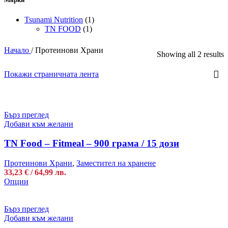
Tsunami Nutrition
(1)
TN FOOD
(1)
Начало
/
Протеинови Храни
Showing all 2 results
Покажи страничната лента
Бърз преглед
Добави към желани
TN Food – Fitmeal – 900 грама / 15 дози
Протеинови Храни
,
Заместител на хранене
33,23
€
/ 64,99 лв.
This
Опции
product
has
multiple
Бърз преглед
variants.
Добави към желани
The