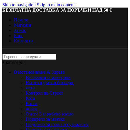
Skip to navigation
Skip to main content
БЕЗПЛАТНА ДОСТАВКА ЗА ПОРЪЧКИ НАД 50 €
Начало
Магазин
За нас
Блог
Контакти
в категория
Възстановяване & Здраве
Витамини и минерали
Въглехидратни блокери
кожа
Контрол на Стреса
Коса
Кости
нокти
Омега 3 и рибено масло
Подкрепа за мозъка
Подкрепа за стави и сухожилия
Подкрепа за сърцето