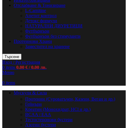
Некатегоризирани
Отслабване & Тонизиране
L-Carnitine
Апетит контрол
Детокс формули
НАТУРАЛНИ ДИУРЕТИЦИ
Фетбърнъри
Фетбърнъри без стимуланти
Протеинови Храни
Заместител на хранене
Търсене
Вход / Регистрация
0
items
0,00
€
/ 0,00 лв.
Меню
0
items
Мускули & Сила
Протеини (Суроватъчен, Казеин, Веган и др.)
Гейнъри
Креатин (Монохидрат, HCl и др.)
BCAA / EAA
Тестостеронови бустери
Азотни бустери