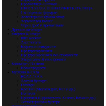
Пробиотици / Ензими
ПРОСТАТАТА И ПИКОЧНИТЕ ПЪТИЩА
Сън и релакс формули
Холестерол и кръвна захар
Хормонален баланс
Черен дроб и пречистване
Дрехи и аксесоари
Енергия & Фокус
Intra workout
Адаптогени
Кофеин и стимуланти
Предтренировъчни
Предтренировъчни без стимуланти
Хидратация & електролити
Колекции / По цели
Нови продукти
Мускули & Сила
BCAA / EAA
Азотни бустери
Гейнъри
Креатин (Монохидрат, HCl и др.)
Пептиди
Протеини (Суроватъчен, Казеин, Веган и др.)
Тестостеронови бустери