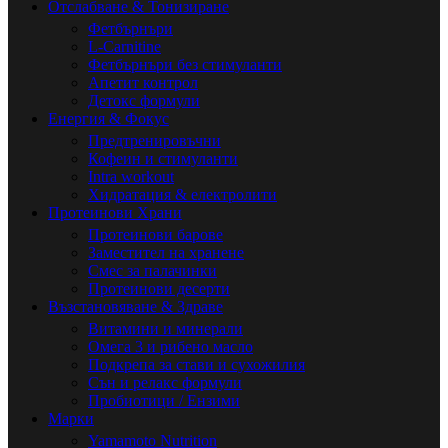
Отслабване & Тонизиране
Фетбърнъри
L-Carnitine
Фетбърнъри без стимуланти
Апетит контрол
Детокс формули
Енергия & Фокус
Предтренировъчни
Кофеин и стимуланти
Intra workout
Хидратация & електролити
Протеинови Храни
Протеинови барове
Заместител на хранене
Смес за палачинки
Протеинови десерти
Възстановяване & Здраве
Витамини и минерали
Омега 3 и рибено масло
Подкрепа за стави и сухожилия
Сън и релакс формули
Пробиотици / Ензими
Марки
Yamamoto Nutrition