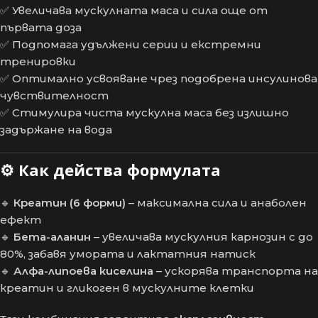
✅ Увеличава мускулната маса и сила още от
първата доза
✅ Подпомага удължени серии и екстремни
тренировки
✅ Оптимално усвояване чрез подобрена инсулинова
чувствителност
✅ Стимулира чиста мускулна маса без излишно
задържане на вода
⚙️
Как действа формулата
🔹
Креатин (6 форми)
– максимална сила и анаболен
ефект
🔹
Бета-аланин
– увеличава мускулния карнозин с до
80%, забавя умората и лактатния натиск
🔹
Алфа-липоева киселина
– ускорява транспорта на
креатин и гликоген в мускулните клетки