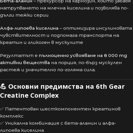
Бета-аланин
– прекурсор на карнозин, който забавя
натрупването на млечна киселина и позволява по-
дълги тежки серии
Алфа-липоева киселина
– оптимизира инсулиновата
чувствителност и подпомага транспорта на
креатин и гликоген в мускулите
Резултатът е
пълноценно усвояване на 8 000 mg
активни вещества
на порция, по-бърз мускулен
растеж и значително по-голяма сила.
💪
Основни предимства на 6th Gear
Creatine Complex
✅ Патентован шесткомпонентен креатинов
комплекс
✅ Уникална комбинация с бета-аланин и алфа-
липоева киселина