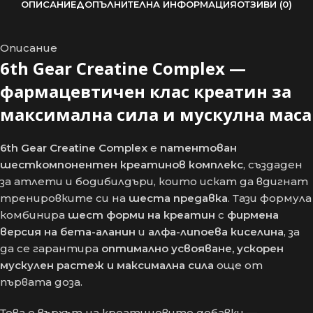
ОПИСАНИЕ
ДОПЪЛНИТЕЛНА ИНФОРМАЦИЯ
ОТЗИВИ (0)
Описание
6th Gear Creatine Complex —
фармацевтичен клас креатин за
максимална сила и мускулна маса
6th Gear Creatine Complex
е
патентован
шесткомпонентен креатинов комплекс
, създаден
за атлети и бодибилдъри, които искат да вдигнат
тренировките си на
шеста предавка
. Тази формула
комбинира
шест форми на креатин
с
фирмена
версия на бета-аланин
и
алфа-липоева киселина
, за
да се гарантира
оптимално усвояване, ускорен
мускулен растеж и максимална сила
още от
първата доза.
Това е върхът на креатиновите добавки —