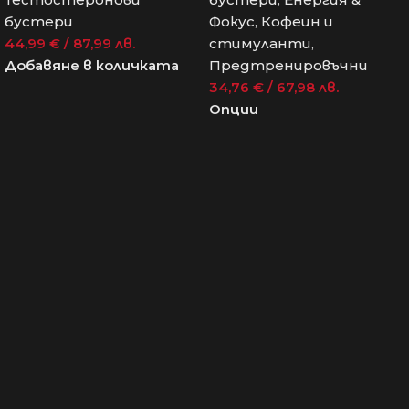
бустери
Фокус
,
Кофеин и
44,99
€
/ 87,99 лв.
стимуланти
,
Добавяне в количката
Предтренировъчни
34,76
€
/ 67,98 лв.
Опции