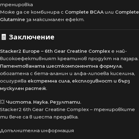
тренировка
Може да се комбинира с
Complete BCAA
или
Complete
Glutamine
за максимален ефект.
🧾
Заключение
Stacker2 Europe – 6th Gear Creatine Complex
е най-
високоефективният креатинов продукт на пазара.
Патентованата шесткомпонентна формула
,
обогатена с бета-аланин и алфа-липоева киселина,
осигурява
екстремна сила, експлозивност и бърз
мускулен растеж
.
💥
Чистота. Наука. Резултати.
Stacker2 6th Gear Creatine Complex – тренировките
ти вече са в шеста предавка.
Допълнителна информация