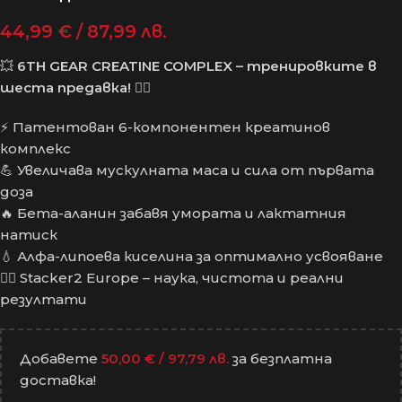
44,99
€
/ 87,99 лв.
💥
6TH GEAR CREATINE COMPLEX – тренировките в
шеста предавка!
🏋️‍♂️
⚡ Патентован 6-компонентен креатинов
комплекс
💪 Увеличава мускулната маса и сила от първата
доза
🔥 Бета-аланин забавя умората и лактатния
натиск
💧 Алфа-липоева киселина за оптимално усвояване
🏋️‍♂️ Stackеr2 Europe – наука, чистота и реални
резултати
Добавете
50,00
€
/ 97,79 лв.
за безплатна
доставка!