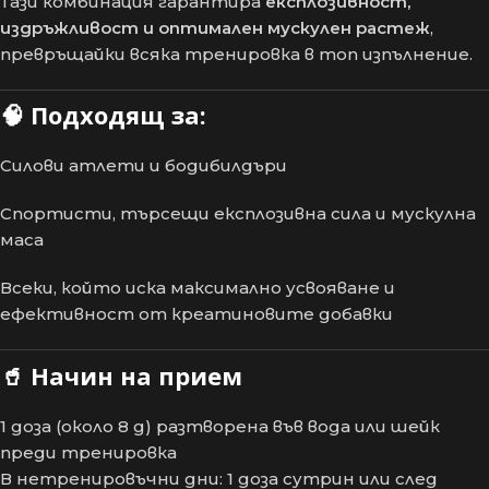
Тази комбинация гарантира
експлозивност,
издръжливост и оптимален мускулен растеж
,
превръщайки всяка тренировка в топ изпълнение.
🧠
Подходящ за:
Силови атлети и бодибилдъри
Спортисти, търсещи експлозивна сила и мускулна
маса
Всеки, който иска максимално усвояване и
ефективност от креатиновите добавки
🥤
Начин на прием
1 доза (около 8 g) разтворена във вода или шейк
преди тренировка
В нетренировъчни дни: 1 доза сутрин или след