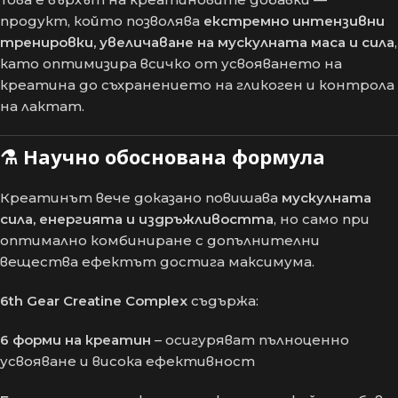
продукт, който позволява
екстремно интензивни
тренировки, увеличаване на мускулната маса и сила
,
като оптимизира всичко от усвояването на
креатина до съхранението на гликоген и контрола
на лактат.
⚗️
Научно обоснована формула
Креатинът вече доказано повишава
мускулната
сила, енергията и издръжливостта
, но само при
оптимално комбиниране с допълнителни
вещества ефектът достига максимума.
6th Gear Creatine Complex
съдържа:
6 форми на креатин
– осигуряват пълноценно
усвояване и висока ефективност