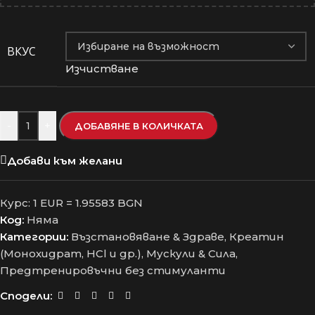
ВКУС
Изчистване
-
+
ДОБАВЯНЕ В КОЛИЧКАТА
Добави към желани
Курс: 1 EUR = 1.95583 BGN
Код:
Няма
Категории:
Възстановяване & Здраве
,
Креатин
(Монохидрат, HCl и др.)
,
Мускули & Сила
,
Предтренировъчни без стимуланти
Сподели: