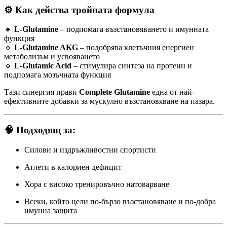
⚙️
Как действа тройната формула
🔹
L-Glutamine
– подпомага възстановяването и имунната
функция
🔹
L-Glutamine AKG
– подобрява клетъчния енергиен
метаболизъм и усвояването
🔹
L-Glutamic Acid
– стимулира синтеза на протеин и
подпомага мозъчната функция
Тази синергия прави
Complete Glutamine
една от най-
ефективните добавки за мускулно възстановяване на пазара.
🧠
Подходящ за:
Силови и издръжливостни спортисти
Атлети в калориен дефицит
Хора с високо тренировъчно натоварване
Всеки, който цели по-бързо възстановяване и по-добра
имунна защита