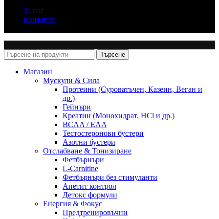
За нас
Контакти
Сертификати за качество
Търсене
Магазин
Мускули & Сила
Протеини (Суроватъчен, Казеин, Веган и
др.)
Гейнъри
Креатин (Монохидрат, HCl и др.)
BCAA / EAA
Тестостеронови бустери
Азотни бустери
Отслабване & Тонизиране
Фетбърнъри
L-Carnitine
Фетбърнъри без стимуланти
Апетит контрол
Детокс формули
Енергия & Фокус
Предтренировъчни