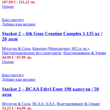
107,99
€
/ 211,21 лв.
This
Опции
product
has
multiple
Бърз преглед
variants.
Добави към желани
The
options
Stacker 2 – 6th Gear Creatine Complex 1,135 кг /
may
20 дози
be
chosen
Мускули & Сила
,
Креатин (Монохидрат, HCl и др.)
,
on
Предтренировъчни без стимуланти
,
Възстановяване & Здраве
the
44,99
€
/ 87,99 лв.
product
This
Опции
page
product
has
multiple
Бърз преглед
variants.
Добави към желани
The
options
Stacker 2 – BCAA Ethyl Ester 198 капсули / 50
may
дози
be
chosen
Мускули & Сила
,
BCAA / EAA
,
Възстановяване & Здраве
on
33,23
€
/ 64,99 лв.