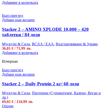
the
Добавяне в количката
product
page
Бърз преглед
Добави към желани
Stacker 2 – AMINO XPLODE 10,000 – 420
таблетки / 84 дози
Мускули & Сила
,
BCAA / EAA
,
Възстановяване & Здраве
36,81
€
/ 71,99 лв.
Добавяне в количката
Изчерпан
Бърз преглед
Добави към желани
Stacker 2 – Daily Protein 2 кг/ 60 дози
Мускули & Сила
,
Протеини (Суроватъчен, Казеин, Веган и
др.)
69,02
€
/ 134,99 лв.
This
Опции