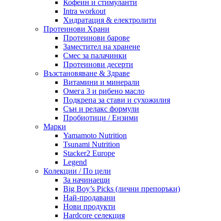
Кофеин и стимуланти
Intra workout
Хидратация & електролити
Протеинови Храни
Протеинови барове
Заместител на хранене
Смес за палачинки
Протеинови десерти
Възстановяване & Здраве
Витамини и минерали
Омега 3 и рибено масло
Подкрепа за стави и сухожилия
Сън и релакс формули
Пробиотици / Ензими
Марки
Yamamoto Nutrition
Tsunami Nutrition
Stacker2 Europe
Legend
Колекции / По цели
За начинаещи
Big Boy’s Picks (лични препоръки)
Най-продавани
Нови продукти
Hardcore селекция