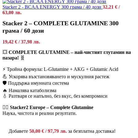
Stacker 2 - BCAA ENERGY 300 грама / 40 дози
32,21
€
/
63,00 лв.
Stacker 2 – COMPLETE GLUTAMINE 300
грама / 60 дози
19,42
€
/ 37,98 лв.
💥
COMPLETE GLUTAMINE – най-чистият глутамин на
пазара!
🧬
⚡ Тройна формула: L-Glutamine + AKG + Glutamic Acid
💪 Ускорява възстановяването и мускулния растеж
🛡️ Поддържа имунната система
🔥 Намалява катаболизма
💧 Разтваря се напълно, без вкус, без компромиси
🏋️‍♂️
Stacker2 Europe – Complete Glutamine
Наука, чистота и реални резултати.
Добавете
50,00
€
/ 97,79 лв.
за безплатна доставка!