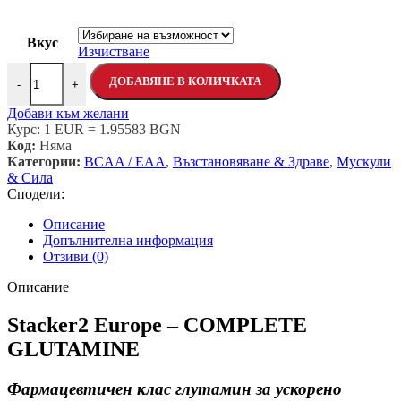
Вкус
Изчистване
количество за Stacker 2 – COMPLETE GLUTAMINE 300 грама / 
ДОБАВЯНЕ В КОЛИЧКАТА
-
+
Добави към желани
Курс: 1 EUR = 1.95583 BGN
Код:
Няма
Категории:
BCAA / EAA
,
Възстановяване & Здраве
,
Мускули
& Сила
Сподели:
Описание
Допълнителна информация
Отзиви (0)
Описание
Stacker2 Europe – COMPLETE
GLUTAMINE
Фармацевтичен клас глутамин за ускорено