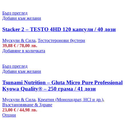
product
has
multiple
Бърз преглед
variants.
Добави към желани
The
options
Stacker 2 – TESTO 4HD 120 капсули / 40 дози
may
be
Мускули & Сила
,
Тестостеронови бустери
chosen
39,88
€
/ 78,00 лв.
on
Добавяне в количката
the
product
page
Бърз преглед
Добави към желани
Tsunami Nutrition – Gluta Micro Pure Professional
Kyowa Quality® – 250 грама / 41 дози
Мускули & Сила
,
Креатин (Монохидрат, HCl и др.)
,
Възстановяване & Здраве
23,00
€
/ 44,98 лв.
This
Опции
product
has