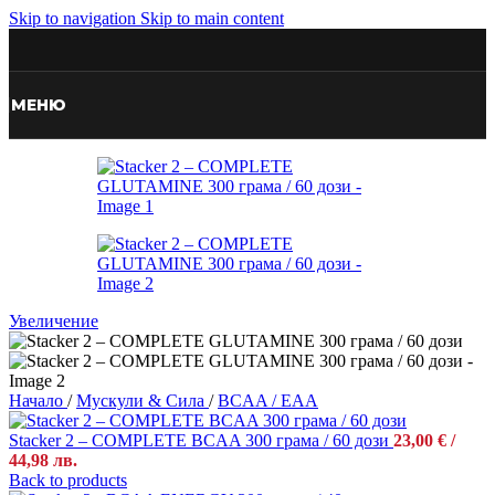
Skip to navigation
Skip to main content
МЕНЮ
Увеличение
Начало
/
Мускули & Сила
/
BCAA / EAA
Stacker 2 – COMPLETE BCAA 300 грама / 60 дози
23,00
€
/
44,98 лв.
Back to products