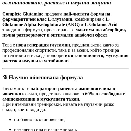
възстановяване, растеж и имунна защита
Complete Glutamine
предлага
най-чистата форма на
фармацевтичен клас L-глутамин
, комбинирана с
L-
Glutamine Alpha-Ketoglutarate (AKG)
и
L-Glutamic Acid
–
триединна формула, проектирана за
максимална абсорбция,
пълна разтворимост и оптимален анаболен ефект
.
Това е
нова генерация глутамин
, предназначена както за
професионални спортисти, така и за всеки, който тренира
интензивно и иска да подобри
възстановяването, мускулния
растеж и имунната устойчивост
.
⚗️
Научно обоснована формула
Глутаминът е
най-разпространената аминокиселина в
човешкото тяло
, представляваща около
60% от свободните
аминокиселини в мускулната тъкан
.
При интензивни тренировки, нивата на глутамин рязко
спадат, което води до:
по-бавно възстановяване,
намалена сила и издръжливост,