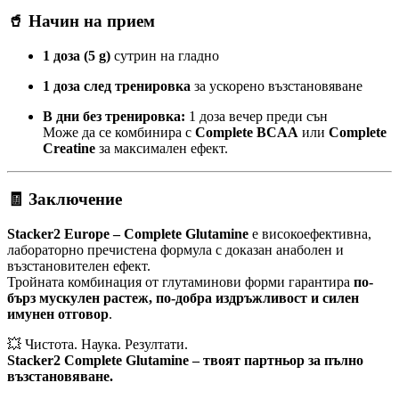
🥤
Начин на прием
1 доза (5 g)
сутрин на гладно
1 доза след тренировка
за ускорено възстановяване
В дни без тренировка:
1 доза вечер преди сън
Може да се комбинира с
Complete BCAA
или
Complete
Creatine
за максимален ефект.
🧾
Заключение
Stacker2 Europe – Complete Glutamine
е високоефективна,
лабораторно пречистена формула с доказан анаболен и
възстановителен ефект.
Тройната комбинация от глутаминови форми гарантира
по-
бърз мускулен растеж, по-добра издръжливост и силен
имунен отговор
.
💥 Чистота. Наука. Резултати.
Stacker2 Complete Glutamine – твоят партньор за пълно
възстановяване.