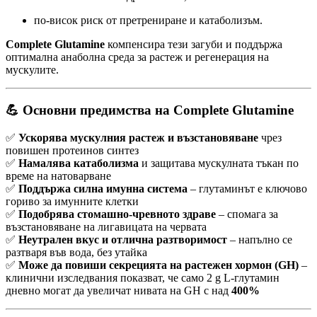
по-висок риск от претрениране и катаболизъм.
Complete Glutamine
компенсира тези загуби и поддържа
оптимална анаболна среда за растеж и регенерация на
мускулите.
💪
Основни предимства на Complete Glutamine
✅
Ускорява мускулния растеж и възстановяване
чрез
повишен протеинов синтез
✅
Намалява катаболизма
и защитава мускулната тъкан по
време на натоварване
✅
Поддържа силна имунна система
– глутаминът е ключово
гориво за имунните клетки
✅
Подобрява стомашно-чревното здраве
– спомага за
възстановяване на лигавицата на червата
✅
Неутрален вкус и отлична разтворимост
– напълно се
разтваря във вода, без утайка
✅
Може да повиши секрецията на растежен хормон (GH)
–
клинични изследвания показват, че само 2 g L-глутамин
дневно могат да увеличат нивата на GH с над
400%