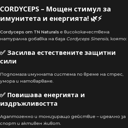
CORDYCEPS – Мощен стимул за
имунитета и енергията! 🌿⚡
Cordyceps от TN Naturals
е висококачествена
натурална добавка на база
Cordyceps Sinensis
, която:
✅
Засилва естествените защитни
сили
Подпомага имунната система по време на стрес,
умора и натоварване.
✅
Повишава енергията и
издръжливостта
Адаптогенно и тонизиращо действие – идеално за
спорт и активен живот.