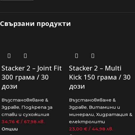
Свързани продукти
Stacker 2 – Joint Fit
Stacker 2 – Multi
300 грама / 30
Kick 150 грама / 30
дози
дози
Възстановяване &
Възстановяване &
Здраве
,
Подкрепа за
Здраве
,
Витамини и
стави и сухожилия
минерали
,
Хидратация &
34,76
€
/ 67,98 лв.
електролити
Опции
23,00
€
/ 44,98 лв.