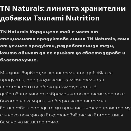
TN Naturals: линията хранителни
добавки Tsunami Nutrition
TN Naturals
Кордицепс
той е част от
специалната продуктова линия TN Naturals, гама
от уелнес продукти, разработени за тези,
които обичат да се грижат за своето здраве и
благополучие.
Мнозина вярват, че хранителните добавки са
продукти, предназначени изключително за
спортисти и особено за културисти. В
действителност съвременното хранене често е
богато на калории, но бедно на хранителни
вещества и поради тази причина интегрирането му
е много полезно за възстановяване на вътрешния
баланс на нашето тяло.