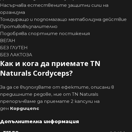
Насърчава естествените защитни сили на
организма
Тонизиращо и подпомагащо метаболизма действие
Противовъзпалително
Подобрява спортните постижения
ВЕГАН
БЕЗ ГЛУТЕН
БЕЗ ЛАКТОЗА
Как и кога да приемате TN
Naturals Cordyceps?
За да се възползвате от ефектите, описани в
предишните редове, ние от TN Naturals
препоръчваме да приемате 2 капсули на
ден
Кордицепс
Допълнителна информация