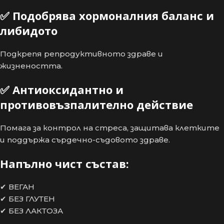
✅
Подобрява хормоналния баланс и
либидото
Подкрепя репродуктивното здраве и
жизнеността.
✅
Антиоксидантно и
противовъзпалително действие
Помага за контрол на стреса, защитава клетките
и поддържа сърдечно-съдовото здраве.
Напълно чист състав:
✔ ВЕГАН
✔ БЕЗ ГЛУТЕН
✔ БЕЗ ЛАКТОЗА