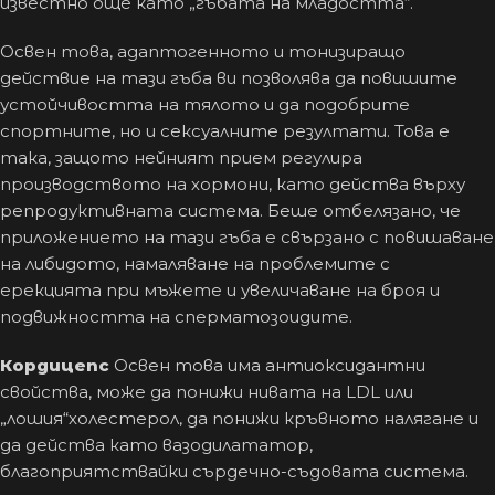
известно още като „гъбата на младостта“.
Освен това, адаптогенното и тонизиращо
действие на тази гъба ви позволява да повишите
устойчивостта на тялото и да подобрите
спортните, но и сексуалните резултати. Това е
така, защото нейният прием регулира
производството на хормони, като действа върху
репродуктивната система. Беше отбелязано, че
приложението на тази гъба е свързано с повишаване
на либидото, намаляване на проблемите с
ерекцията при мъжете и увеличаване на броя и
подвижността на сперматозоидите.
Кордицепс
Освен това има антиоксидантни
свойства, може да понижи нивата на LDL или
„лошия“холестерол, да понижи кръвното налягане и
да действа като вазодилататор,
благоприятствайки сърдечно-съдовата система.