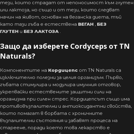
тези, които страдат от непоносимост към глутен
или лактоза, но също и от тези, които следват
начин на живот, основан на веганска диета, тъй
като тази гъба е естествена
ВЕГАН
,
БЕЗ
ГЛУТЕН
и
БЕЗ ЛАКТОЗА
.
Защо да изберете Cordyceps от TN
Naturals?
Компонентите на
Кордицепс
от TN Naturals са
изключително полезни за целия организъм. Първо,
гъбата стимулира и модулира имунния отговор,
укрепвайки естествените защитни сили на
организма при силен стрес. Кордицепсът също има
противовъзпалителни и антиоксидантни свойства,
които помагат в борбата с хроничните
възпалителни състояния и забавят процеса на
стареене, поради което това лекарство е