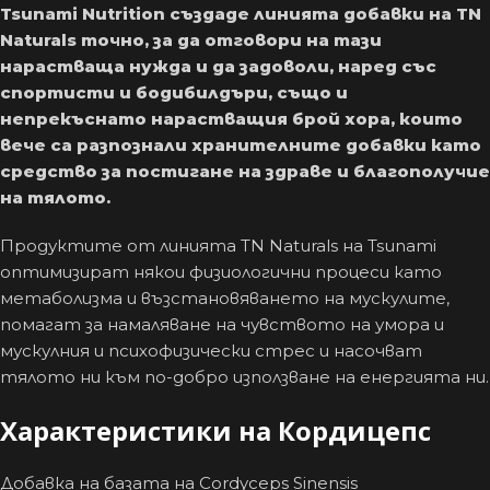
Tsunami Nutrition създаде линията добавки на TN
Naturals точно, за да отговори на тази
нарастваща нужда и да задоволи, наред със
спортисти и бодибилдъри, също и
непрекъснато нарастващия брой хора, които
вече са разпознали хранителните добавки като
средство за постигане на здраве и благополучие
на тялото.
Продуктите от линията TN Naturals на Tsunami
оптимизират някои физиологични процеси като
метаболизма и възстановяването на мускулите,
помагат за намаляване на чувството на умора и
мускулния и психофизически стрес и насочват
тялото ни към по-добро използване на енергията ни.
Характеристики на Кордицепс
Добавка на базата на Cordyceps Sinensis