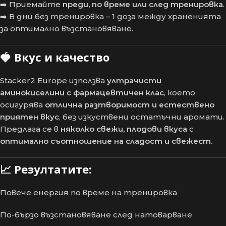
➡️ Приемайте
преди, по време или след тренировка
.
➡️ В дни без тренировка – 1 доза между храненията
за оптимално възстановяване.
🍓
Вкус и качество
Stacker2 Europe използва
ултрачисти
аминокиселини с фармацевтичен клас
, което
осигурява
отлична разтворимост и естествено
приятен вкус
, без изкуствени остатъчни аромати.
Предлага се в
няколко свежи, плодови вкуса
с
оптимално съотношение на сладост и свежест.
📈
Резултатите:
Повече енергия по време на тренировка
По-бързо възстановяване след натоварване