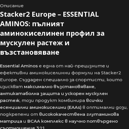
Описание
Stacker2 Europe – ESSENTIAL
AMINOS: пълният
аминокиселинен профил за
мускулен растеж и
възстановяване
Essential Aminos
е една от най-прецизните и
ефективни аминокиселинни формули на Stacker2
Europe. Създаден специално за спортисти, които
изискват
максимално възстановяване,
антикатаболна защита и ускорен мускулен
растеж
, този продукт комбинира
всички
есенциални аминокиселини (EAAs)
в оптимални дози,
подкрепени от
висококачествена глутаминова
матрица
и
BCAA комплекс в научно потвърдено
съотношение 3:1:1
.