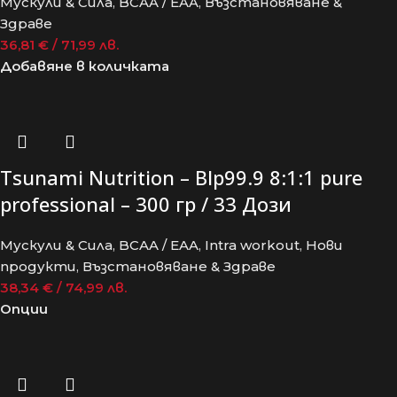
Мускули & Сила
,
BCAA / EAA
,
Възстановяване &
Здраве
36,81
€
/ 71,99 лв.
Добавяне в количката
Tsunami Nutrition – Blp99.9 8:1:1 pure
professional – 300 гр / 33 Дози
Мускули & Сила
,
BCAA / EAA
,
Intra workout
,
Нови
продукти
,
Възстановяване & Здраве
38,34
€
/ 74,99 лв.
Опции