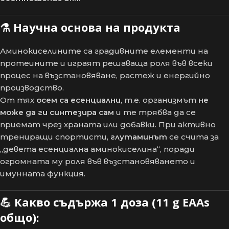
⚗️
Научна основа на продукта
Аминокиселините са градивните елементи на
протеините и играят решаваща роля във всеки
процес на възстановяване, растеж и енергийно
производство.
От тях
осем са есенциални
, т.е. организмът
не
може да ги синтезира сам
и те трябва да се
приемат чрез храната или добавки. При активно
трениращи спортисти,
глутаминът
се счита за
„девета есенциална аминокиселина“, поради
огромната му роля във възстановяването и
имунната функция.
💪
Какво съдържа 1 доза (11 g EAAs
общо):