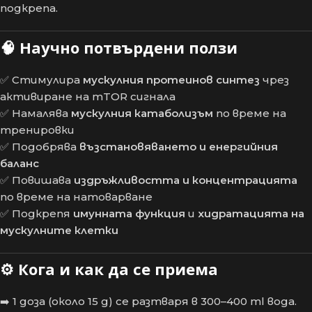
подкрепа.
🧠
Научно потвърдени ползи
✅ Стимулира
мускулния протеинов синтез
чрез
активиране на mTOR сигнала
✅ Намалява
мускулния катаболизъм
по време на
тренировки
✅ Подобрява
възстановяването и енергийния
баланс
✅ Повишава
издръжливостта и концентрацията
по време на натоварване
✅ Подкрепя
имунната функция
и
хидратацията на
мускулните клетки
⚙️
Кога и как да се приема
➡️ 1 доза (около 15 g) се разтваря в 300–400 ml вода.