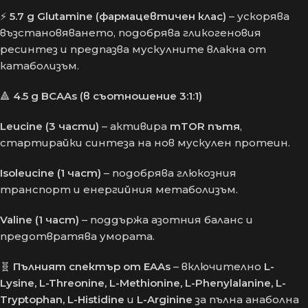
⚡
5.7 g Glutamine (фармацевтичен клас)
– ускорява
възстановяването, подобрява гликогеновия
ресинтез и предпазва мускулните влакна от
катаболизъм.
🔺
4.5 g BCAAs (в съотношение 3:1:1)
Leucine (3 части)
– активира
mTOR пътя
,
стартирайки синтеза на нов мускулен протеин.
Isoleucine (1 част)
– подобрява глюкозния
транспорт и енергийния метаболизъм.
Valine (1 част)
– поддържа азотния баланс и
предотвратява умората.
🧬
Пълният спектър от EAAs
– включително
L-
Lysine, L-Threonine, L-Methionine, L-Phenylalanine, L-
Tryptophan, L-Histidine
и
L-Arginine
за пълна анаболна