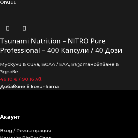
Опции
Tsunami Nutrition – NITRO Pure
Professional – 400 Капсули / 40 Дози
Мускули & Сила
,
BCAA / EAA
,
Възстановяване &
Здраве
46,10
€
/ 90,16 лв.
Добавяне в количката
Акаунт
Вход / Регистрация
Количка BigBoyShop