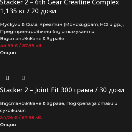
Stacker 2 – 6th Gear Creatine Complex
1,135 кг / 20 дози
Мускули & Сила
,
Креатин (Монохидрат, HCl и др.)
,
Предтренировъчни без стимуланти
,
Възстановяване & Здраве
44,99
€
/ 87,99 лв.
Опции
Stacker 2 – Joint Fit 300 грама / 30 дози
Възстановяване & Здраве
,
Подкрепа за стави и
сухожилия
34,76
€
/ 67,98 лв.
Опции