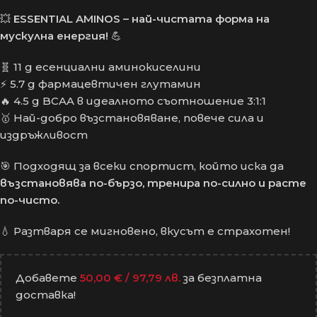
💥
ESSENTIAL AMINOS – най-чистата форма на
мускулна енергия!
💪
🧬 11 g есенциални аминокиселини
⚡ 5.7 g фармацевтичен глутамин
🔥 4.5 g BCAA в идеалното съотношение 3:1:1
🥇 Най-добро възстановяване, повече сила и
издръжливост
🎯 Подходящ за всеки спортист, който иска да
възстановява по-бързо, тренира по-силно и расте
по-чисто.
💧 Разтваря се мигновено, вкусът е страхотен!
Добавете
50,00
€
/ 97,79 лв.
за безплатна
доставка!